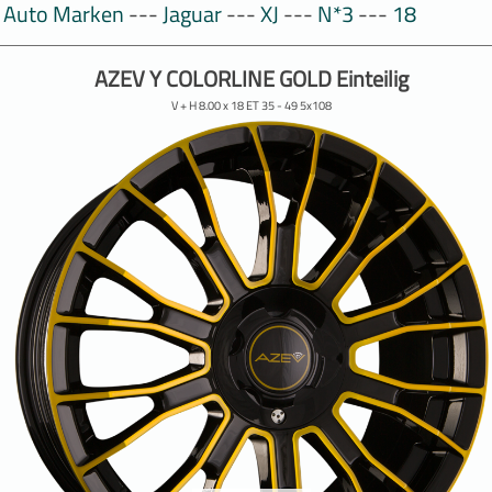
Auto Marken
---
Jaguar
---
XJ
---
N*3
---
18
AZEV Y COLORLINE GOLD Einteilig
V + H 8.00 x 18 ET 35 - 49 5x108