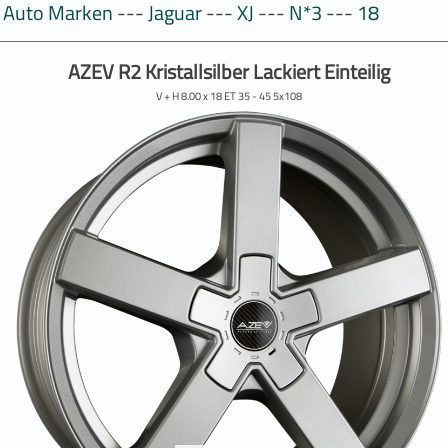
Auto Marken
---
Jaguar
---
XJ
---
N*3
---
18
AZEV R2 Kristallsilber Lackiert Einteilig
V + H 8.00 x 18 ET 35 - 45 5x108