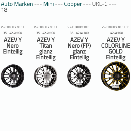
Auto Marken
---
Mini
---
Cooper
--- UKL-C ---
18
V + H 8.00 x 18 ET
V + H 8.00 x 18 ET
V + H 8.00 x 18 ET
V + H 8.00 x 18 ET 35
35 - 42 4x100
35 - 42 4x100
35 - 42 4x100
- 42 4x100
AZEV Y
AZEV Y
AZEV Y
AZEV Y
Nero
Titan
Nero (FP)
COLORLINE
Einteilig
glanz
glanz
GOLD
Einteilig
Einteilig
Einteilig