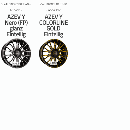
V + H 8.00 x 18 ET 40 -
V + H 8.00 x 18 ET 40
45 5x112
- 45 5x112
AZEV Y
AZEV Y
Nero (FP)
COLORLINE
glanz
GOLD
Einteilig
Einteilig