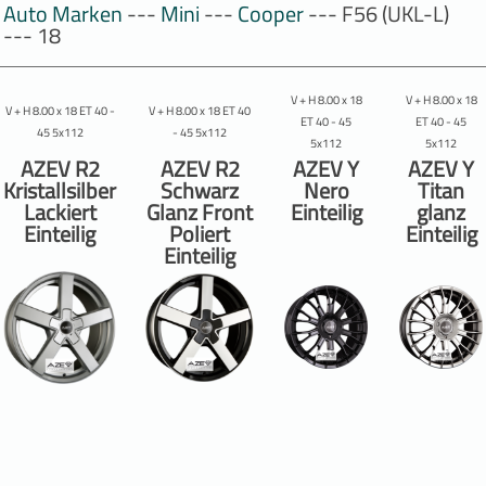
Auto Marken
---
Mini
---
Cooper
--- F56 (UKL-L)
--- 18
V + H 8.00 x 18
V + H 8.00 x 18
V + H 8.00 x 18 ET 40 -
V + H 8.00 x 18 ET 40
ET 40 - 45
ET 40 - 45
45 5x112
- 45 5x112
5x112
5x112
AZEV R2
AZEV R2
AZEV Y
AZEV Y
Kristallsilber
Schwarz
Nero
Titan
Lackiert
Glanz Front
Einteilig
glanz
Einteilig
Poliert
Einteilig
Einteilig