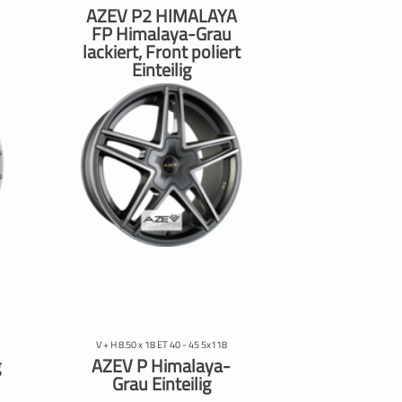
AZEV P2 HIMALAYA
FP Himalaya-Grau
lackiert, Front poliert
Einteilig
V + H 8.50 x 18 ET 40 - 45 5x118
g
AZEV P Himalaya-
Grau Einteilig