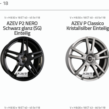
-- 18
V + H 8.50 x 18 ET 40 - 45 5x118
V + H 8.50 x 18 ET 40 - 45 5x118
AZEV P2 NERO
AZEV P Classico
Schwarz glanz (SG)
Kristallsilber Einteilig
Einteilig
V + H 8.50 x 18 ET 40 - 45 5x118
V + H 8.00 x 18 ET 43 - 46 5x118