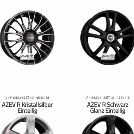
V + H 8.50 x 18 ET 40 - 45 5x118
V + H 8.50 x 18 ET 40 - 45 5x118
AZEV R Kristallsilber
AZEV R Schwarz
Einteilig
Glanz Einteilig