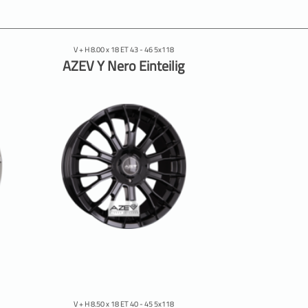
V + H 8.00 x 18 ET 43 - 46 5x118
AZEV Y Nero Einteilig
V + H 8.50 x 18 ET 40 - 45 5x118