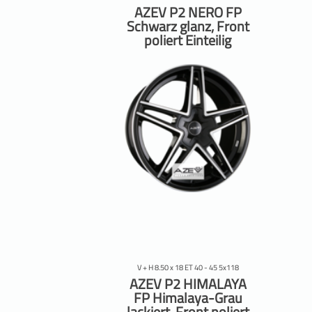
AZEV P2 NERO FP
Schwarz glanz, Front
poliert Einteilig
V + H 8.50 x 18 ET 40 - 45 5x118
AZEV P2 HIMALAYA
FP Himalaya-Grau
lackiert, Front poliert