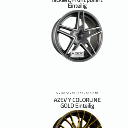
Einteilig
V + H 8.00 x 18 ET 43 - 46 5x118
AZEV Y COLORLINE
GOLD Einteilig