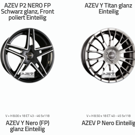
AZEV P2 NERO FP
AZEV Y Titan glanz
Schwarz glanz, Front
Einteilig
poliert Einteilig
V + H 8.00 x 18 ET 43 - 46 5x118
V + H 8.50 x 18 ET 40 - 45 5x118
AZEV Y Nero (FP)
AZEV P Nero Einteili
glanz Einteilig