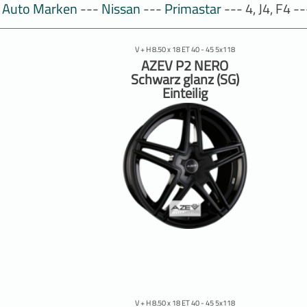
Auto Marken
---
Nissan
---
Primastar
--- 4, J4, F4 -
V + H 8.50 x 18 ET 40 - 45 5x118
AZEV P2 NERO
Schwarz glanz (SG)
Einteilig
V + H 8.50 x 18 ET 40 - 45 5x118