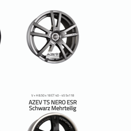
V + H 8.50 x 18 ET 40 - 45 5x118
AZEV TS NERO ESR
Schwarz Mehrteilig