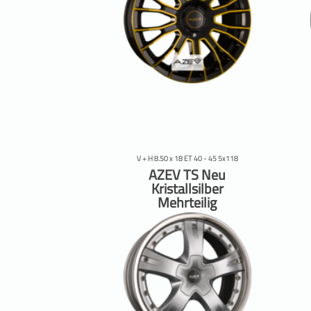
V + H 8.50 x 18 ET 40 - 45 5x118
AZEV TS Neu
Kristallsilber
Mehrteilig