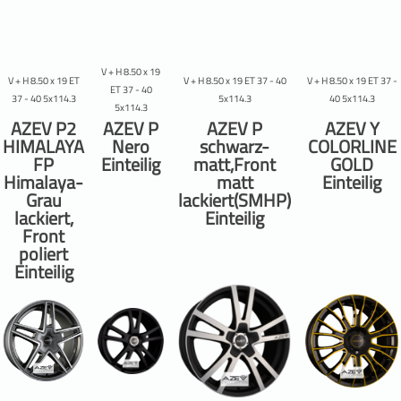
V + H 8.50 x 19
V + H 8.50 x 19 ET
V + H 8.50 x 19 ET 37 - 40
V + H 8.50 x 19 ET 37 -
ET 37 - 40
37 - 40 5x114.3
5x114.3
40 5x114.3
5x114.3
AZEV P2
AZEV P
AZEV P
AZEV Y
HIMALAYA
Nero
schwarz-
COLORLINE
FP
Einteilig
matt,Front
GOLD
Himalaya-
matt
Einteilig
Grau
lackiert(SMHP)
lackiert,
Einteilig
Front
poliert
Einteilig