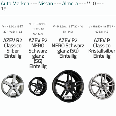
Auto Marken
---
Nissan
---
Almera
--- V10 ---
19
V + H 8.50 x 19
V + H 8.50 x 19 ET
V + H 8.50 x 19 ET 37 - 40
V + H 8.50 x 19 ET 37 -
ET 37 - 40
37 - 40 5x114.3
5x114.3
40 5x114.3
5x114.3
AZEV R2
AZEV P2
AZEV P2
AZEV P
Classico
NERO
NERO Schwarz
Classico
Silber
Schwarz
glanz (SG)
Kristallsilber
Einteilig
glanz
Einteilig
Einteilig
(SG)
Einteilig