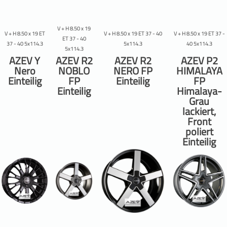
V + H 8.50 x 19
V + H 8.50 x 19 ET
V + H 8.50 x 19 ET 37 - 40
V + H 8.50 x 19 ET 37 -
ET 37 - 40
37 - 40 5x114.3
5x114.3
40 5x114.3
5x114.3
AZEV Y
AZEV R2
AZEV R2
AZEV P2
Nero
NOBLO
NERO FP
HIMALAYA
Einteilig
FP
Einteilig
FP
Einteilig
Himalaya-
Grau
lackiert,
Front
poliert
Einteilig