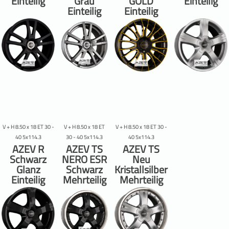
Einteilig
Grau
GOLD
Einteilig
Einteilig
Einteilig
V + H 8.50 x 18 ET 30 -
V + H 8.50 x 18 ET
V + H 8.50 x 18 ET 30 -
40 5x114.3
30 - 40 5x114.3
40 5x114.3
AZEV R
AZEV TS
AZEV TS
Schwarz
NERO ESR
Neu
Glanz
Schwarz
Kristallsilber
Einteilig
Mehrteilig
Mehrteilig