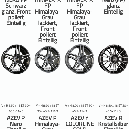
Schwarz
FP
FP
glanz
glanz, Front
Himalaya-
Himalaya-
Einteilig
poliert
Grau
Grau
Einteilig
lackiert,
lackiert,
Front
Front
poliert
poliert
Einteilig
Einteilig
V + H 8.50 x 18 ET 30 -
V + H 8.50 x 18 ET
V + H 8.00 x 18 ET 30 -
V + H 8.50 x 18 ET 30 -
40 5x114.3
30 - 40 5x114.3
45 5x114.3
40 5x114.3
AZEV P
AZEV P
AZEV Y
AZEV R
Nero
Himalaya-
COLORLINE
Kristallsilber