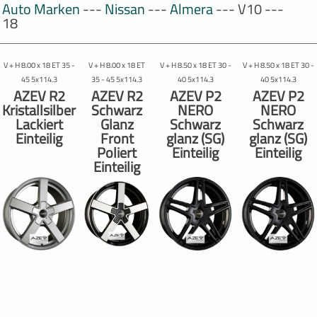
Auto Marken
---
Nissan
---
Almera
--- V10 ---
18
V + H 8.00 x 18 ET 35 -
V + H 8.00 x 18 ET
V + H 8.50 x 18 ET 30 -
V + H 8.50 x 18 ET 30 -
45 5x114.3
35 - 45 5x114.3
40 5x114.3
40 5x114.3
AZEV R2
AZEV R2
AZEV P2
AZEV P2
Kristallsilber
Schwarz
NERO
NERO
Lackiert
Glanz
Schwarz
Schwarz
Einteilig
Front
glanz (SG)
glanz (SG)
Poliert
Einteilig
Einteilig
Einteilig