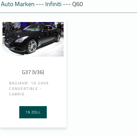
Auto Marken
---
Infiniti
--- Q60
G37 (V36)
BAUJAHR: 10.2009
CONVERTIBLE -
CABRIO
19 ZOLL