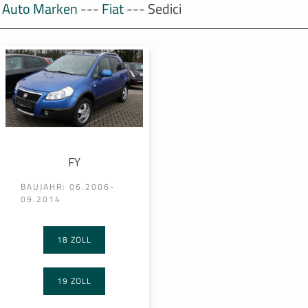
Auto Marken
---
Fiat
--- Sedici
FY
BAUJAHR: 06.2006-
09.2014
18 ZOLL
19 ZOLL