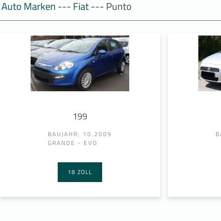
Auto Marken
---
Fiat
--- Punto
199
BAUJAHR: 10.2009
B
GRANDE - EVO
18 ZOLL