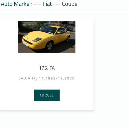
Auto Marken
---
Fiat
--- Coupe
175, FA
BAUJAHR: 11.1993-12.2000
18 ZOLL