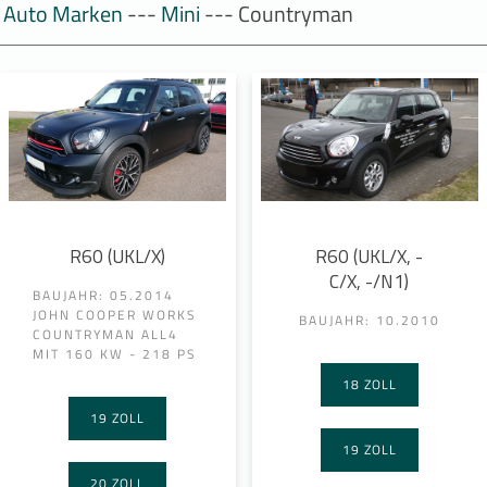
Auto Marken
---
Mini
--- Countryman
R60 (UKL/X)
R60 (UKL/X, -
C/X, -/N1)
BAUJAHR: 05.2014
JOHN COOPER WORKS
BAUJAHR: 10.2010
COUNTRYMAN ALL4
MIT 160 KW - 218 PS
18 ZOLL
19 ZOLL
19 ZOLL
20 ZOLL