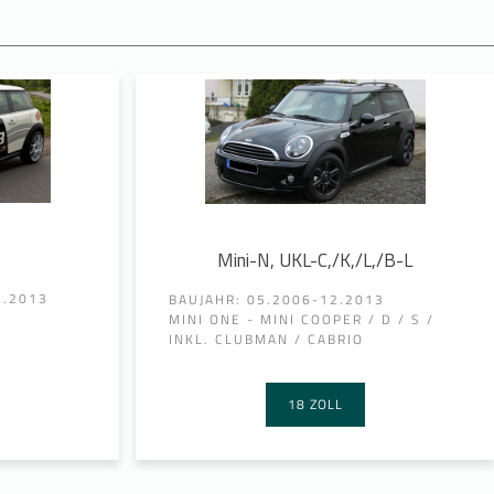
Mini-N, UKL-C,/K,/L,/B-L
2.2013
BAUJAHR: 05.2006-12.2013
MINI ONE - MINI COOPER / D / S /
INKL. CLUBMAN / CABRIO
18 ZOLL