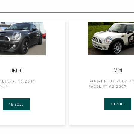
Mini
UKL-C
BAUJAHR: 01.2007-1
AUJAHR: 10.2011
FACELIFT AB 2007
OUP
18 ZOLL
18 ZOLL