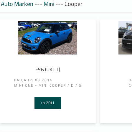
Auto Marken
---
Mini
--- Cooper
F56 (UKL-L)
BAUJAHR: 03.2014
B
MINI ONE - MINI COOPER / D / S
C
18 ZOLL