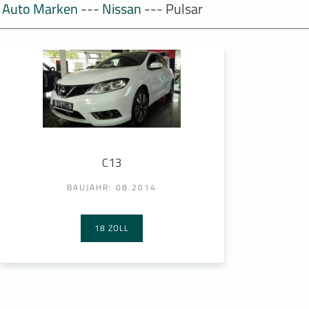
Auto Marken
---
Nissan
--- Pulsar
C13
BAUJAHR: 08.2014
18 ZOLL