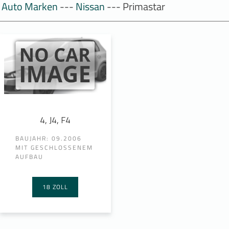
Auto Marken
---
Nissan
--- Primastar
4, J4, F4
BAUJAHR: 09.2006
MIT GESCHLOSSENEM
AUFBAU
18 ZOLL