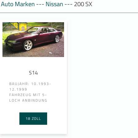
Auto Marken
---
Nissan
--- 200 SX
S14
BAUJAHR: 10.1993-
12.1999
FAHRZEUG MIT 5-
LOCH ANBINDUNG
18 ZOLL