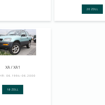
20 ZOLL
XA / XA1
HR: 06.1994-06.2000
18 ZOLL