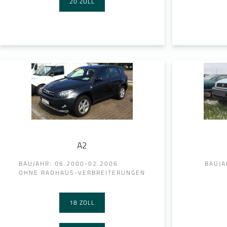
20 ZOLL
A2
BAUJAHR: 06.2000-02.2006
BAUJA
OHNE RADHAUS-VERBREITERUNGEN
18 ZOLL