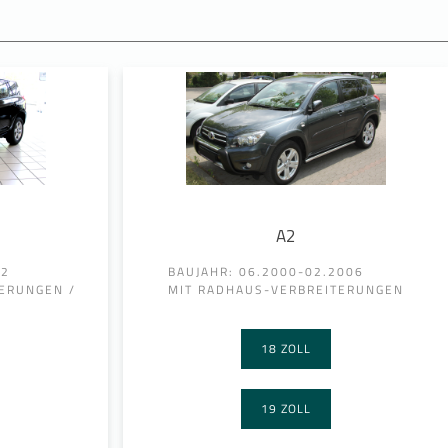
A2
12
BAUJAHR: 06.2000-02.2006
ERUNGEN /
MIT RADHAUS-VERBREITERUNGEN
18 ZOLL
19 ZOLL