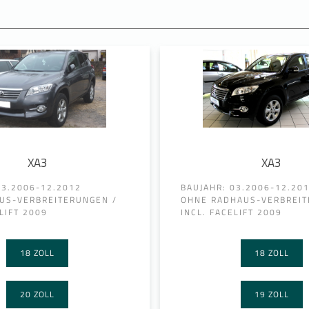
XA3
XA3
03.2006-12.2012
BAUJAHR: 03.2006-12.20
US-VERBREITERUNGEN /
OHNE RADHAUS-VERBREIT
LIFT 2009
INCL. FACELIFT 2009
18 ZOLL
18 ZOLL
20 ZOLL
19 ZOLL