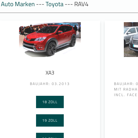
Auto Marken
---
Toyota
--- RAV4
XA3
BAUJAHR: 03.2013
BAUJAHR: 
MIT RADHA
INCL. FACE
18 ZOLL
19 ZOLL